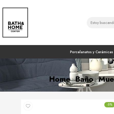
Porcelanatos y Cerámicas
Home
Baño
Mueb
-5%