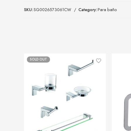
SKU:
SG0026573061CW
Category:
Para baño
SOLD OUT