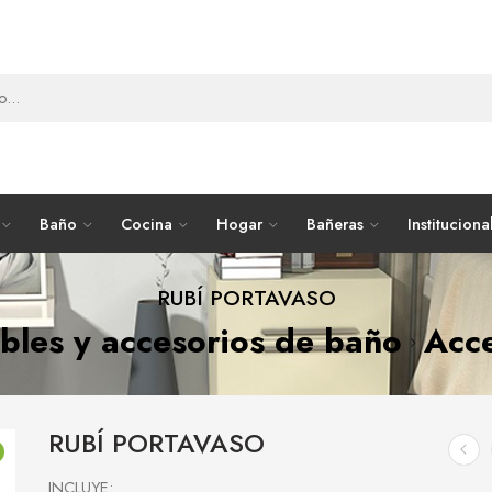
Baño
Cocina
Hogar
Bañeras
Instituciona
RUBÍ PORTAVASO
les y accesorios de baño
Acce
RUBÍ PORTAVASO
INCLUYE: