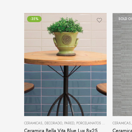
-35%
SOLD O
CERAMICAS
,
DECORADO
,
PARED
,
PORCELANATOS Y CERÁMICAS
CERAMICAS
Ceramica Bella Vita Blue Lux 8×25
Ceramica