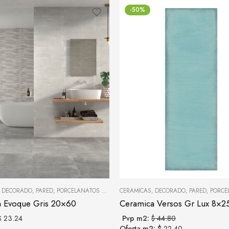
-50%
,
DECORADO
,
PARED
,
PORCELANATOS Y CERÁMICAS
CERAMICAS
,
DECORADO
,
PARED
,
PORCELANAT
a Evoque Gris 20×60
Ceramica Versos Gr Lux 8×2
$ 23.24
Pvp m2:
$ 44.80
Oferta m2: $
22.40