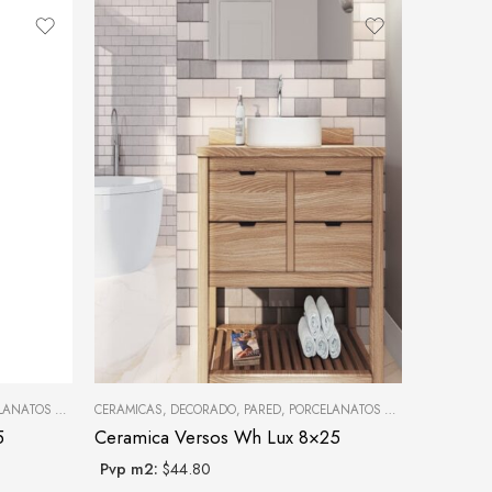
OS Y CERÁMICAS
CERAMICAS
,
DECORADO
,
PARED
,
PORCELANATOS Y CERÁMICAS
5
Ceramica Versos Wh Lux 8×25
Pvp m2:
$44.80