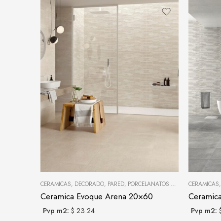
CERAMICAS
,
DECORADO
,
PARED
,
PORCELANATOS Y CERÁMICAS
CERAMICAS
Ceramica Evoque Arena 20×60
Ceramic
Pvp m2:
$ 23.24
Pvp m2: