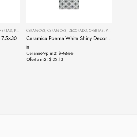
MIENTOS
FERTAS
,
PARED
,
CERAMICAS
PORCELANATOS Y CERÁMICAS
,
CERAMICAS
,
DECORADO
,
REVESTIMIENTOS
,
OFERTAS
,
PARED
,
PORCELANA
 7,5×30
Ceramica Poema White Shiny Decor 7,5X30
Itt
Ceramic
Pvp m2:
$ 42.56
Oferta m2: $
22.13