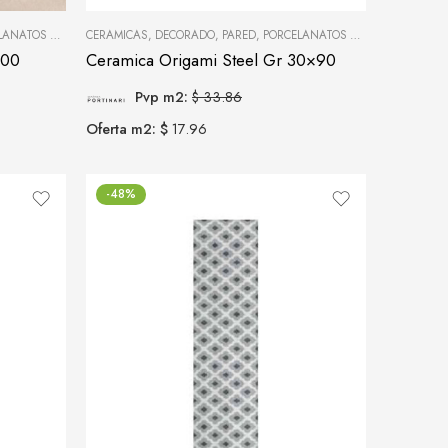
OS Y CERÁMICAS
CERAMICAS
,
DECORADO
,
PARED
,
PORCELANATOS Y CERÁMICAS
100
Ceramica Origami Steel Gr 30×90
Pvp m2:
$ 33.86
Oferta m2: $
17.96
-48%