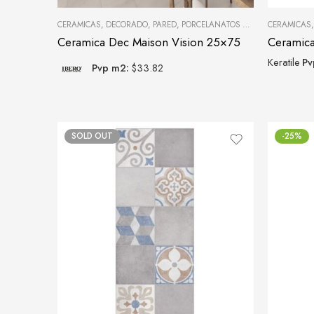
CERAMICAS
,
DECORADO
,
PARED
,
PORCELANATOS Y CERÁMICAS
CERAMICAS
Ceramica Dec Maison Vision 25×75
Ceramica
Keratile
Pv
Pvp m2:
$33.82
SOLD OUT
-25%