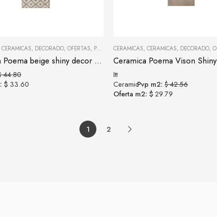
,
CERAMICAS
,
DECORADO
,
OFERTAS
,
PARED
,
CERAMICAS
PORCELANATOS Y CERÁMICAS
,
CERAMICAS
,
DECORADO
,
REVESTI
,
O
Ceramica Poema beige shiny decor 7,5X30
Ceramica Poema Vison Shiny
$ 44.80
Itt
: $
33.60
Ceramic
Pvp m2:
$ 42.56
Oferta m2: $
29.79
1
2