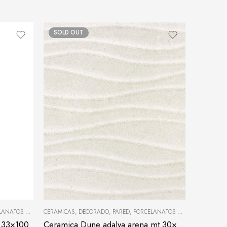
SOLD OUT
OS Y CERÁMICAS
CERAMICAS
,
DECORADO
,
PARED
,
PORCELANATOS Y CERÁMICAS
r 33×100
Ceramica Dune adalya arena mt 30×60