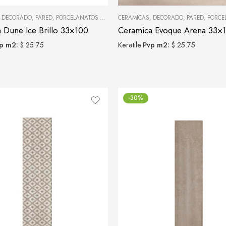
,
DECORADO
,
PARED
,
PORCELANATOS Y CERÁMICAS
CERAMICAS
,
DECORADO
,
PARED
,
PORCELANAT
 Dune Ice Brillo 33×100
Ceramica Evoque Arena 33×
p m2:
$ 25.75
Keratile
Pvp m2:
$ 25.75
-30%