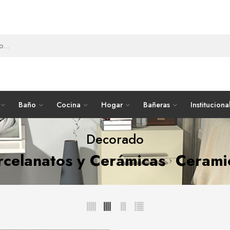
Baño
Cocina
Hogar
Bañeras
Instituciona
Decorado
rcelanatos y Cerámicas
Cerami