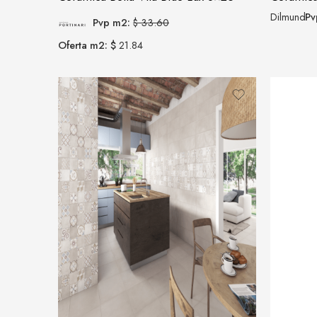
Dilmund
Pv
Pvp m2:
$ 33.60
Oferta m2: $
21.84