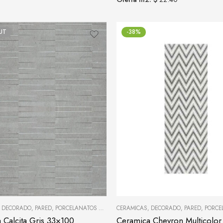
UT
-38%
,
DECORADO
,
PARED
,
PORCELANATOS Y CERÁMICAS
CERAMICAS
,
DECORADO
,
PARED
,
PORCELANAT
 Calcita Gris 33×100
Ceramica Chevron Multicolo