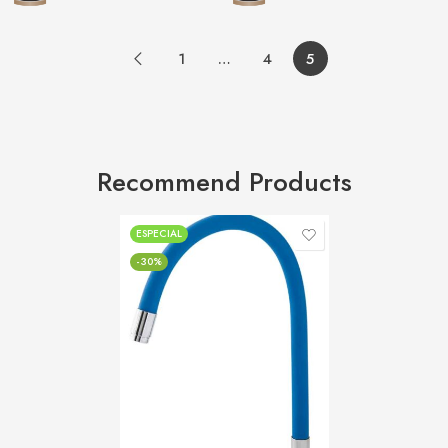
1
…
4
5
Recommend Products
ESPECIAL
-30%