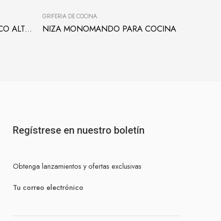
-40%
GRIFERÍA DE COCINA
GRIFERÍA D
SHELBY LLAVE DE PARED PICO ALTO PARA COCINA
NIZA MONOMANDO PARA COCINA
Regístrese en nuestro boletín
Obtenga lanzamientos y ofertas exclusivas
Tu correo electrónico