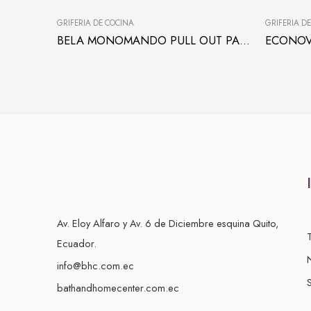
-9%
-5%
GRIFERÍA DE COCINA
GRIFERÍA D
BELA MONOMANDO PULL OUT PARA COCINA
Av. Eloy Alfaro y Av. 6 de Diciembre esquina Quito,
Ecuador.
info@bhc.com.ec
S
bathandhomecenter.com.ec