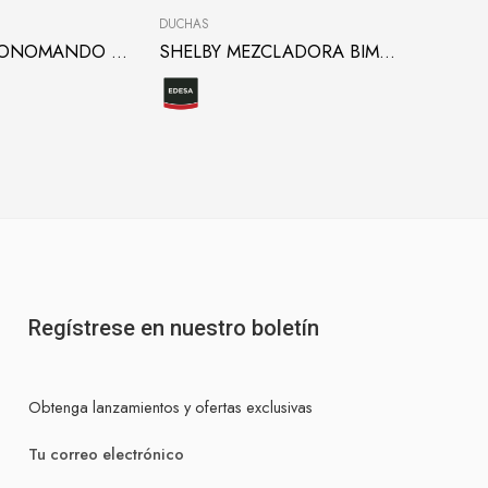
DUCHAS
PAPEL TAPI
LIVORNO MONOMANDO ALTO PARA LAVAMANOS
SHELBY MEZCLADORA BIMANDO DE DUCHA
Papel Ta
Duka
Pv
Oferta m2
Regístrese en nuestro boletín
Obtenga lanzamientos y ofertas exclusivas
Tu correo electrónico