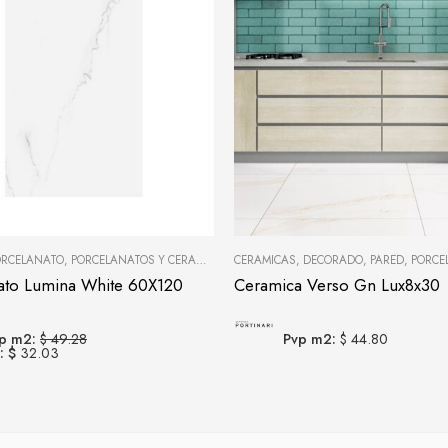
ORCELANATO
,
PORCELANATOS Y CERÁMICAS
CERAMICAS
,
DECORADO
,
PARED
,
PORCELANAT
ato Lumina White 60X120
Ceramica Verso Gn Lux8x30
p m2:
$ 49.28
Pvp m2:
$ 44.80
: $
32.03