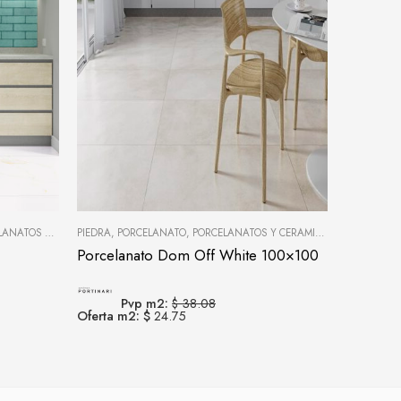
OS Y CERÁMICAS
PIEDRA
,
PORCELANATO
,
PORCELANATOS Y CERÁMICAS
CERAMICAS
Porcelanato Dom Off White 100×100
Ceramic
Pvp m2:
Pvp m2:
$ 38.08
Oferta m2: $
24.75