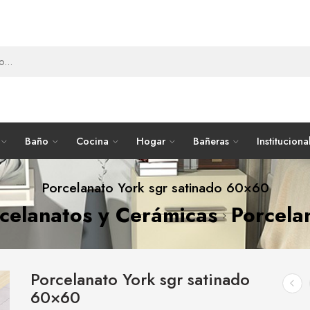
Baño
Cocina
Hogar
Bañeras
Instituciona
Porcelanato York sgr satinado 60×60
celanatos y Cerámicas
Porcela
Porcelanato York sgr satinado
60×60