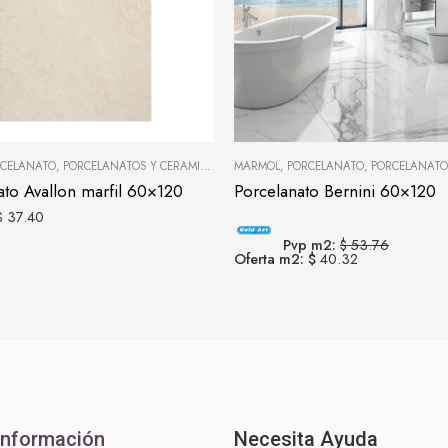
CELANATO
,
PORCELANATOS Y CERÁMICAS
MÁRMOL
,
PORCELANATO
,
PORCELANATOS Y
ato Avallon marfil 60×120
Porcelanato Bernini 60×120
$ 37.40
Pvp m2:
$ 53.76
Oferta m2: $
40.32
Información
Necesita Ayuda