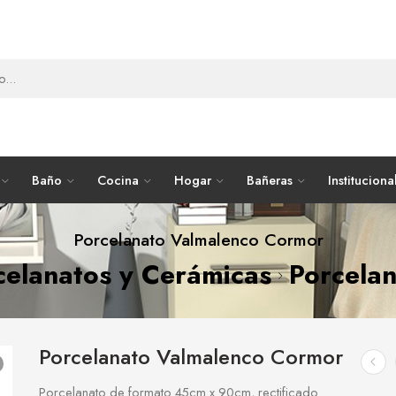
Baño
Cocina
Hogar
Bañeras
Instituciona
Porcelanato Valmalenco Cormor
celanatos y Cerámicas
Porcela
Porcelanato Valmalenco Cormor
Porcelanato de formato 45cm x 90cm, rectificado.