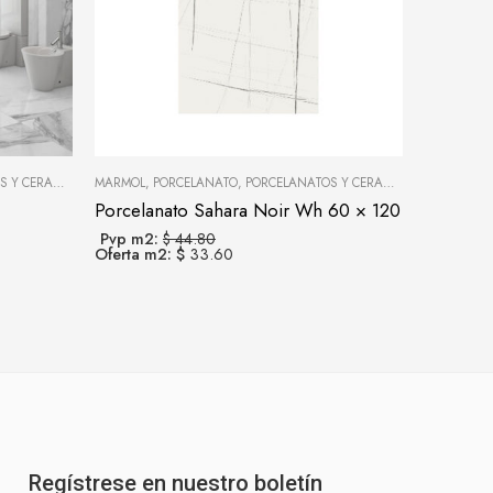
 CERÁMICAS
MÁRMOL
,
PORCELANATO
,
PORCELANATOS Y CERÁMICAS
PIEDRA
,
PO
Porcelanato Sahara Noir Wh 60 × 120
Pvp m2:
$ 44.80
Pvp m2:
Oferta m2: $
33.60
Regístrese en nuestro boletín