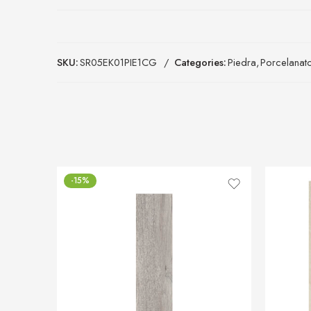
SKU:
SR05EK01PIE1CG
Categories:
Piedra
,
Porcelanat
-15%