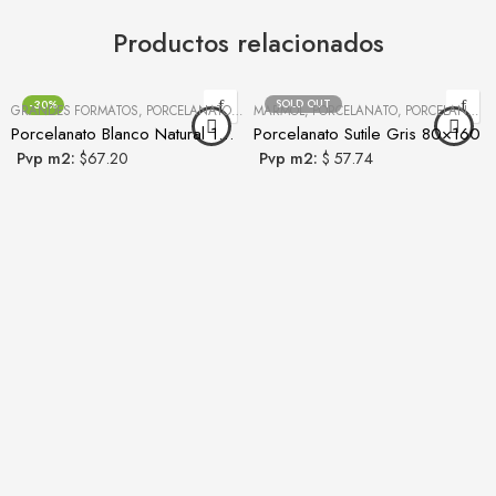
Productos relacionados
SOLD OUT
-30%
GRANDES FORMATOS
,
PORCELANATO
,
PORCELANATOS Y CERÁMICAS
MÁRMOL
,
PORCELANATO
,
PORCELANATOS Y CERÁMICAS
Porcelanato Blanco Natural 120×260
Porcelanato Sutile Gris 80×160
Pvp m2:
$67.20
Pvp m2:
$ 57.74