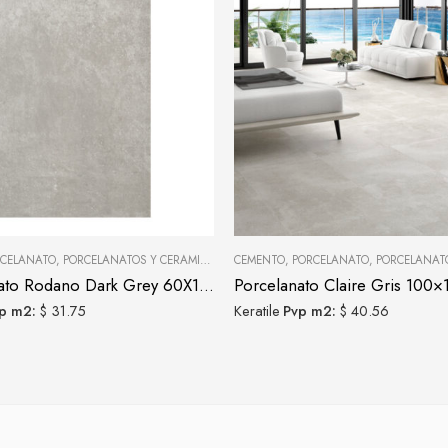
CELANATO
,
PORCELANATOS Y CERÁMICAS
CEMENTO
,
PORCELANATO
,
PORCELANATOS 
Porcelanato Rodano Dark Grey 60X120
Porcelanato Claire Gris 100×
p m2:
$ 31.75
Keratile
Pvp m2:
$ 40.56