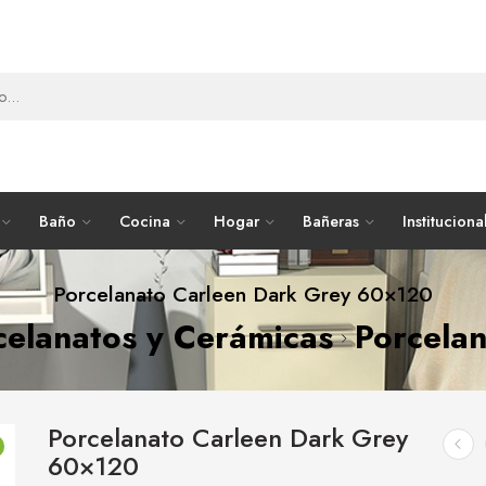
Baño
Cocina
Hogar
Bañeras
Instituciona
Porcelanato Carleen Dark Grey 60×120
celanatos y Cerámicas
Porcela
Porcelanato Carleen Dark Grey
60×120