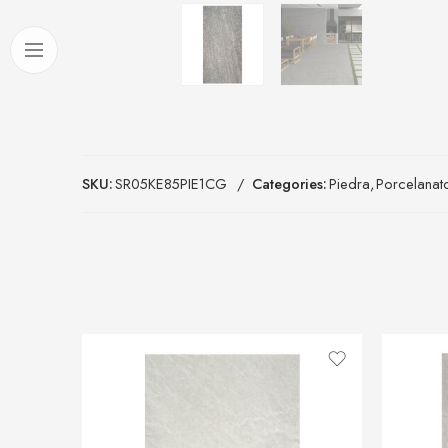
SKU:
SR05KE85PIE1CG
Categories:
Piedra
,
Porcelanat