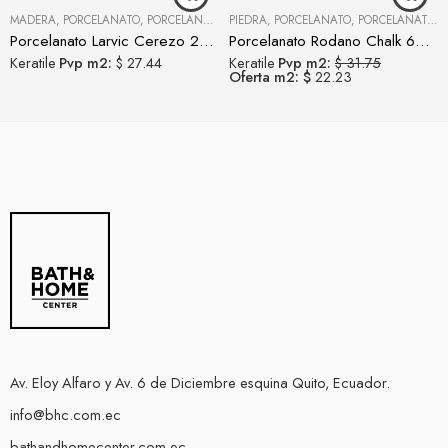
MADERA
,
PORCELANATO
,
PORCELANATOS Y CERÁMICAS
PIEDRA
,
PORCELANATO
,
PORCELANATOS Y CERÁMICAS
Porcelanato Larvic Cerezo 23X120
Porcelanato Rodano Chalk 60X120
Keratile
Pvp m2:
$ 27.44
Keratile
Pvp m2:
$ 31.75
Oferta m2: $
22.23
Av. Eloy Alfaro y Av. 6 de Diciembre esquina Quito, Ecuador.
info@bhc.com.ec
bathandhomecenter.com.ec