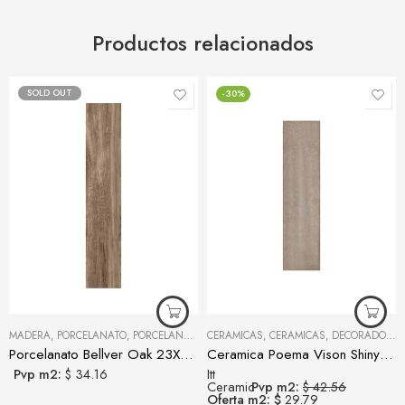
Productos relacionados
SOLD OUT
-30%
MADERA
,
PORCELANATO
,
PORCELANATOS Y CERÁMICAS
CERAMICAS
,
CERAMICAS
,
DECORADO
,
OF
Porcelanato Bellver Oak 23X120
Ceramica Poema Vison Shiny 7,5×30
Pvp m2:
$ 34.16
Itt
Ceramic
Pvp m2:
$ 42.56
Oferta m2: $
29.79