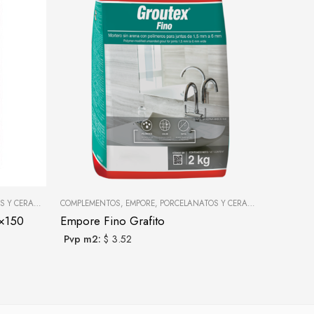
 CERÁMICAS
COMPLEMENTOS
,
EMPORE
,
PORCELANATOS Y CERÁMICAS
MÁRMOL
,
N
0×150
Empore Fino Grafito
Porcelan
Pvp m2:
$ 3.52
Pvp m2:
Oferta m2