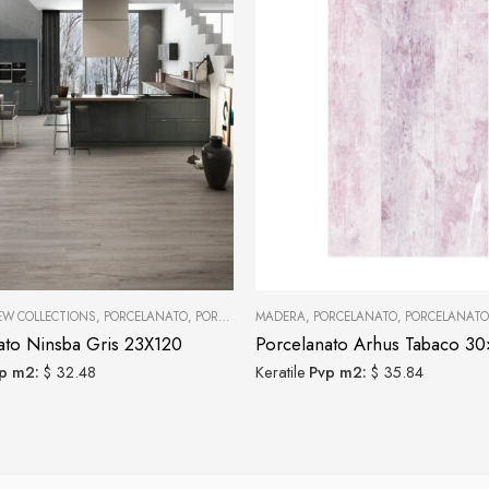
EW COLLECTIONS
,
PORCELANATO
,
PORCELANATOS Y CERÁMICAS
MADERA
,
PORCELANATO
,
PORCELANATOS Y
ato Ninsba Gris 23X120
Porcelanato Arhus Tabaco 3
p m2:
$ 32.48
Keratile
Pvp m2:
$ 35.84