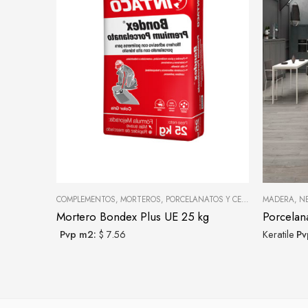
COMPLEMENTOS
,
MORTEROS
,
PORCELANATOS Y CERÁMICAS
MADERA
,
N
Mortero Bondex Plus UE 25 kg
Porcelan
Pvp m2:
$ 7.56
Keratile
Pv