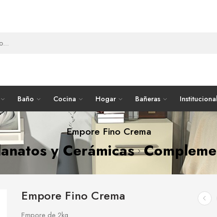
Baño
Cocina
Hogar
Bañeras
Instituciona
Empore Fino Crema
lanatos y Cerámicas
Compleme
Empore Fino Crema
Empore de 2kg.