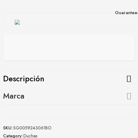
Guarantee
Descripción
Marca
SKU:
SG0059243061BO
Category:
Duchas