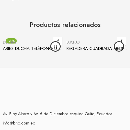
Productos relacionados
-20%
DUCHAS
DUCHAS
ARIES DUCHA TELÉFONO UNA LLAVE
REGADERA CUADRADA MEDIUM ABS 10 CM CON BRAZO DE DUCHA
Av. Eloy Alfaro y Av. 6 de Diciembre esquina Quito, Ecuador.
info@bhc.com.ec